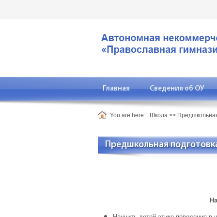
Главная
Сведения об ОУ
You are here:
Школа
>>
Предшкольная
Предшкольная подготовк
На
Научить детей этике поведения в 