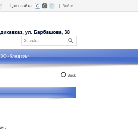
Цвет сайта
|
Войти
О «Кладезь»
Back
,
ач: