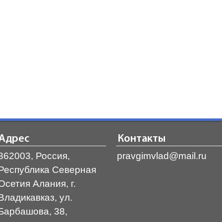
Адрес
Контакты
362003, Россия,
pravgimvlad@mail.ru
Республика Северная
Осетия Алания, г.
Владикавказ, ул.
Барбашова, 38,