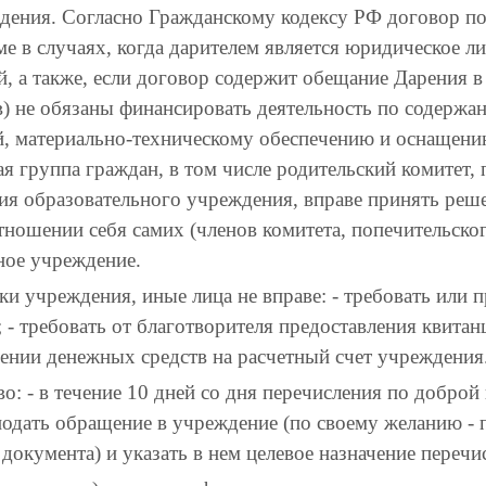
ждения. Согласно Гражданскому кодексу РФ договор п
е в случаях, когда дарителем является юридическое ли
, а также, если договор содержит обещание Дарения 
) не обязаны финансировать деятельность по содержа
, материально-техническому обеспечению и оснащени
я группа граждан, в том числе родительский комитет, 
я образовательного учреждения, вправе принять реше
ношении себя самих (членов комитета, попечительского
ное учреждение.
и учреждения, иные лица не вправе: - требовать или 
 - требовать от благотворителя предоставления квитан
ении денежных средств на расчетный счет учреждения
о: - в течение 10 дней со дня перечисления по доброй
подать обращение в учреждение (по своему желанию -
окумента) и указать в нем целевое назначение переч