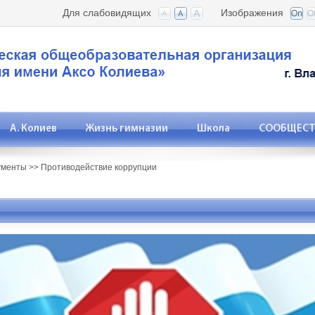
Для слабовидящих
Изображения
А. Колиев
Жизнь гимназии
Школа
СООБЩЕСТВ
ументы
>>
Противодействие коррупции