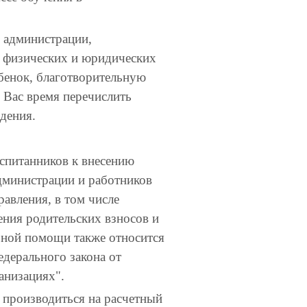
 администрации,
х физических и юридических
ебенок, благотворительную
 Вас время перечислить
дения.
оспитанников к внесению
дминистрации и работников
авления, в том числе
ения родительских взносов и
ьной помощи также относится
едерального закона от
анизациях".
производиться на расчетный