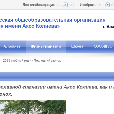
Для слабовидящих
Изображения
А. Колиев
Жизнь гимназии
Школа
СООБЩЕСТВ
 - 2025 учебный год
>>
Последний звонок
ославной гимназии имени Аксо Колиева, как и
онок.