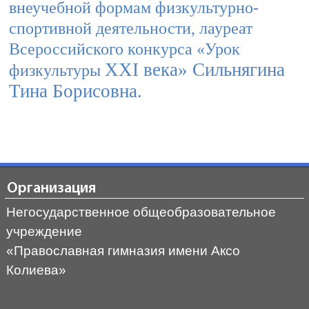
внеучебной формам физкультурно-
спортивной деятельности, лауреат
Всероссийского конкурса «Урок
XXI
века» Сильнягина
физкультуры
Тина Борисовна.
Организация
Негосударственное общеобразовательное
учреждение
«Православная гимназия имени Аксо
Колиева»