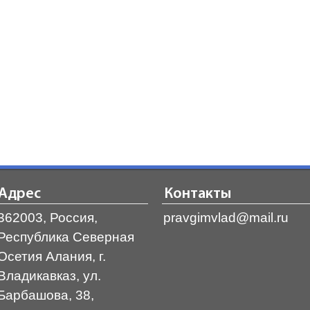
Адрес
Контакты
362003, Россия,
pravgimvlad@mail.ru
Республика Северная
Осетия Алания, г.
Владикавказ, ул.
Барбашова, 38,