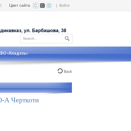
Цвет сайта
|
Войти
О «Кладезь»
Back
О-А Черткоти