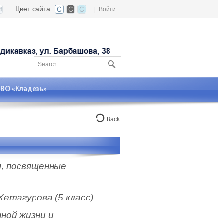
Цвет сайта
|
Войти
О «Кладезь»
Back
я, посвященные
Хетагурова (5 класс).
ной жизни и