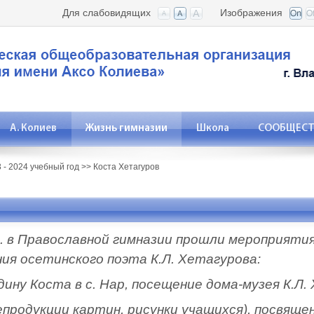
Для слабовидящих
Изображения
А. Колиев
Жизнь гимназии
Школа
СООБЩЕСТВ
 - 2024 учебный год
>>
Коста Хетагуров
 г. в Православной гимназии прошли мероприяти
ия осетинского поэта К.Л. Хетагурова:
дину Коста в с. Нар, посещение дома-музея К.Л. 
продукции картин, рисунки учащихся), посвящен