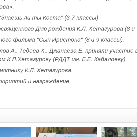
ова».
"Знаешь ли ты Коста" (3-7 классы)
священного Дню рождения К.Л. Хетагурова (8 и 
ого фильма "Сын Иристона" (8 и 9 классы).
лов А., Тедеев Х., Джанаева Е. приняли участие
 К.Л.Хетагурову (РДДТ им. Б.Е. Кабалоеву).
мятнику К.Л. Хетагурова.
оприятий и награждение.