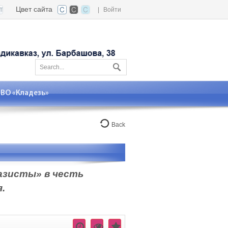
Цвет сайта
|
Войти
О «Кладезь»
Back
азисты» в честь
.