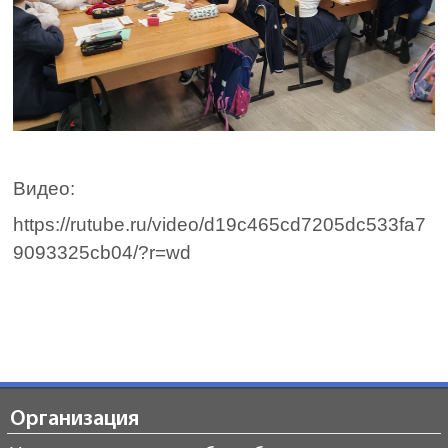
Видео:
https://rutube.ru/video/d19c465cd7205dc533fa7
9093325cb04/?r=wd
Организация