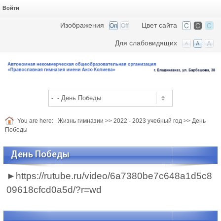
Войти
Изображения
Цвет сайта
Для слабовидящих
You are here:
Жизнь гимназии
>>
2022 - 2023 учебный год
>>
День
Победы
День Победы
►https://rutube.ru/video/6a7380be7c648a1d5c8
09618cfcd0a5d/?r=wd