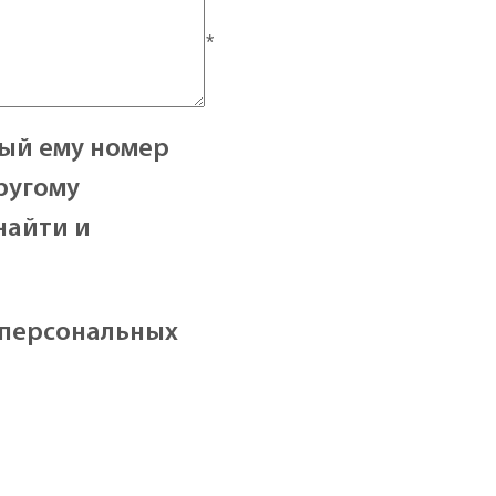
*
ый ему номер
ругому
найти и
 персональных