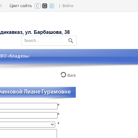
Цвет сайта
|
Войти
О «Кладезь»
Back
рчиновой Лиане Гурамовне
*
*
*