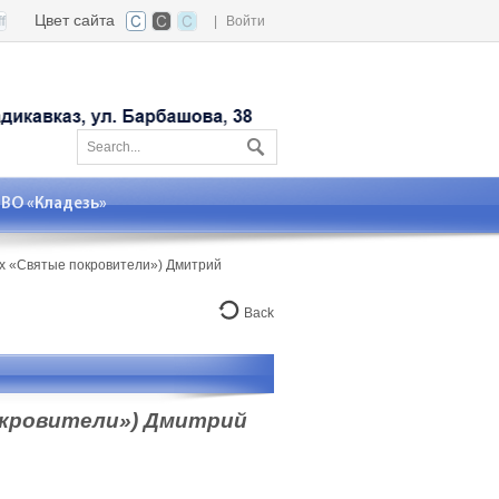
Цвет сайта
|
Войти
О «Кладезь»
ах «Святые покровители») Дмитрий
Back
окровители») Дмитрий