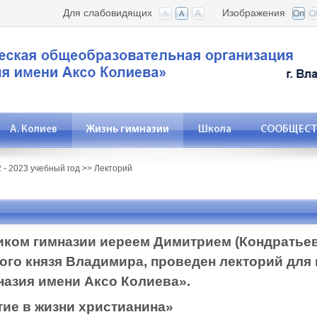
Для слабовидящих
Изображения
А. Колиев
Жизнь гимназии
Школа
СООБЩЕСТВ
 - 2023 учебный год
>>
Лекторий
вником гимназии иереем Димитрием (Кондратье
ого князя Владимира, проведен лекторий для 
азия имени Аксо Колиева».
тие в жизни христианина»