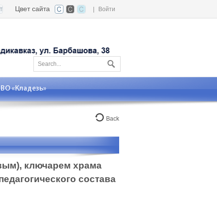
Цвет сайта
|
Войти
О «Кладезь»
Back
вым), ключарем храма
педагогического состава