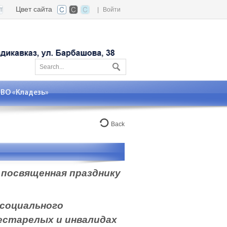
Цвет сайта
|
Войти
О «Кладезь»
Back
посвященная празднику
социального
естарелых и инвалидах