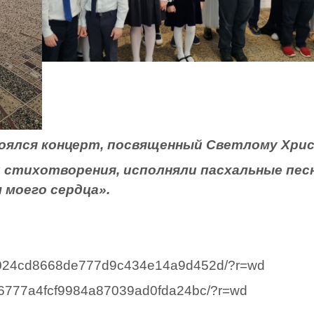
я концерт, посвященный Светлому Христ
 стихотворения, исполняли пасхальные песн
 моего сердца».
/92024cd8668de777d9c434e14a9d452d/?r=wd
c3f6777a4fcf9984a87039ad0fda24bc/?r=wd