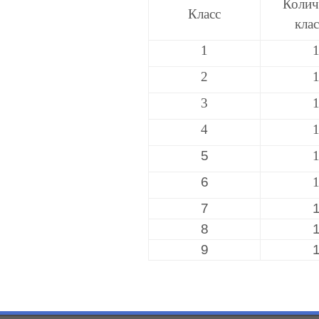
Колич
Класс
кла
1
2
3
4
5
6
7
8
9