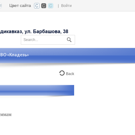
Цвет сайта
|
Войти
О «Кладезь»
Back
раммам