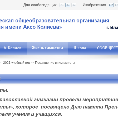
Для слабовидящих
Изображения
А. Колиев
Жизнь гимназии
Школа
СООБЩЕСТВ
 - 2021 учебный год
>>
Посвящение в гимназисты
ы
ты.
Православной гимназии прове
ли мероприятие 
сты», которое посвящено Дню памяти Преп
еля учения и учащихся.