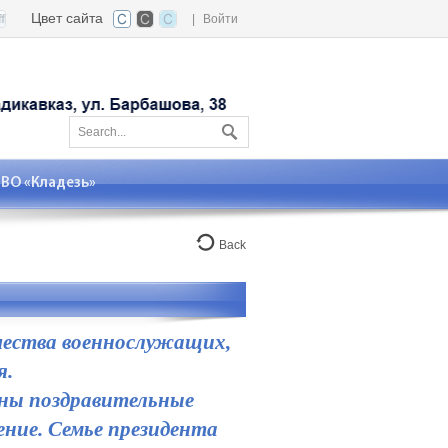
Цвет сайта
|
Войти
О «Кладезь»
Back
чества военнослужащих,
я.
ены поздравительные
ение. Семье президента