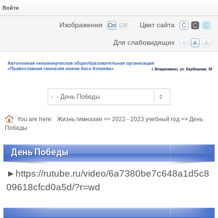
Войти
Изображения
Цвет сайта
Для слабовидящих
You are here:
Жизнь гимназии
>>
2022 - 2023 учебный год
>>
День
Победы
День Победы
►https://rutube.ru/video/6a7380be7c648a1d5c8
09618cfcd0a5d/?r=wd