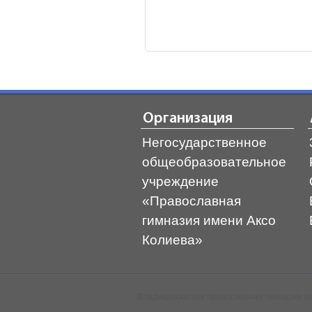
Организация
Негосударственное
общеобразовательное
учреждение
«Православная
гимназия имени Аксо
Колиева»
Владикавказская православная гимназия им