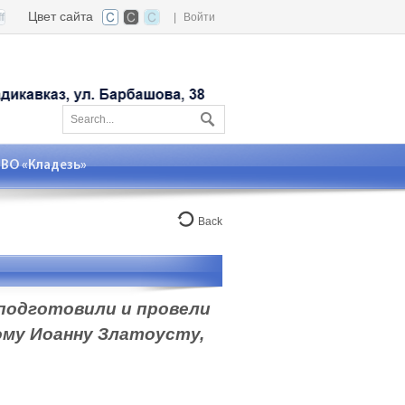
Цвет сайта
|
Войти
О «Кладезь»
Back
 подготовили и провели
ому Иоанну Златоусту,