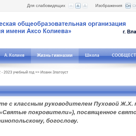
Для слабовидящих
Изображения
А. Колиев
Жизнь гимназии
Школа
СООБЩЕСТВ
 - 2023 учебный год
>>
Иоанн Златоуст
сте с классным руководителем Пуховой Ж.Х.
 «Святые покровители»), посвященное свят
инопольскому, богослову.