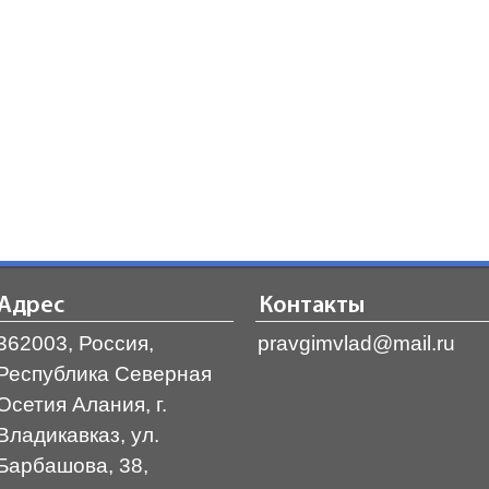
Адрес
Контакты
362003, Россия,
pravgimvlad@mail.ru
Республика Северная
Осетия Алания, г.
Владикавказ, ул.
Барбашова, 38,