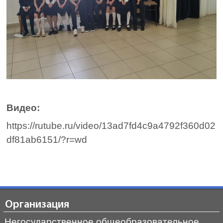
Видео:
https://rutube.ru/video/13ad7fd4c9a4792f360d02
df81ab6151/?r=wd
Организация
Негосударственное общеобразовательное