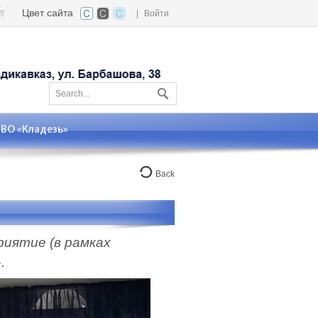
Цвет сайта
|
Войти
О «Кладезь»
Back
риятие (в рамках
.