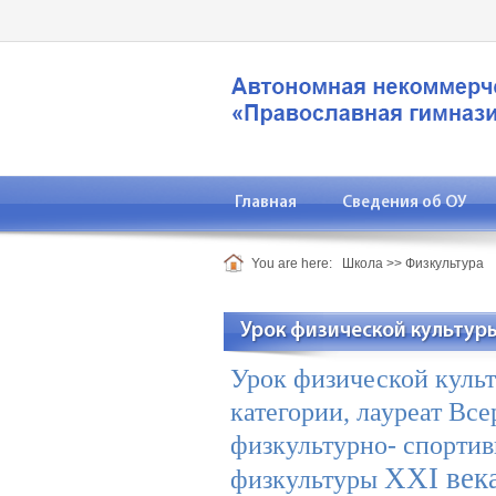
Главная
Сведения об ОУ
You are here:
Школа
>>
Физкультура
Урок физической культуры 
Урок физической культ
категории, лауреат Вс
физкультурно- спортив
XXI
века
физкультуры