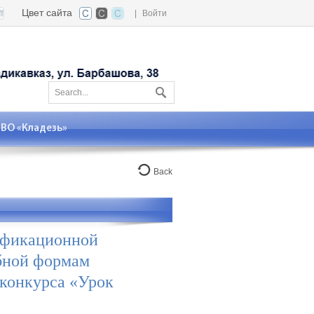
Цвет сайта
|
Войти
О «Кладезь»
Back
лификационной
ебной формам
 конкурса «Урок