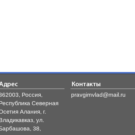
Адрес
Контакты
362003, Россия,
pravgimvlad@mail.ru
Республика Северная
Осетия Алания, г.
Владикавказ, ул.
Барбашова, 38,