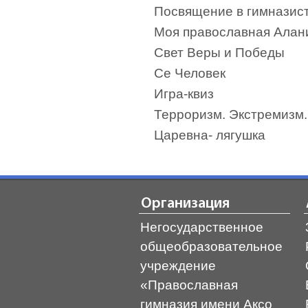
Посвящение в гимназис
Моя православная Алан
Свет Веры и Победы
Се Человек
Игра-квиз
Терроризм. Экстремизм.
Царевна- лягушка
Организация
Негосударственное
общеобразовательное
учреждение
«Православная
гимназия имени Аксо