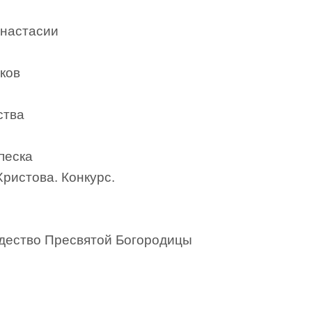
Анастасии
ков
ства
песка
ристова. Конкурс.
ождество Пресвятой Богородицы